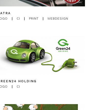
TATRA
LOGO
|
CI
|
PRINT
|
WEBDESIGN
GREEN24 HOLDING
LOGO
|
CI