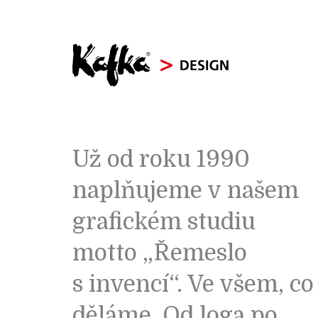
Už od roku 1990
KAFKA > DESIGN
naplňujeme v našem
grafickém studiu
motto „Řemeslo
s invencí“. Ve všem, co
děláme. Od loga po