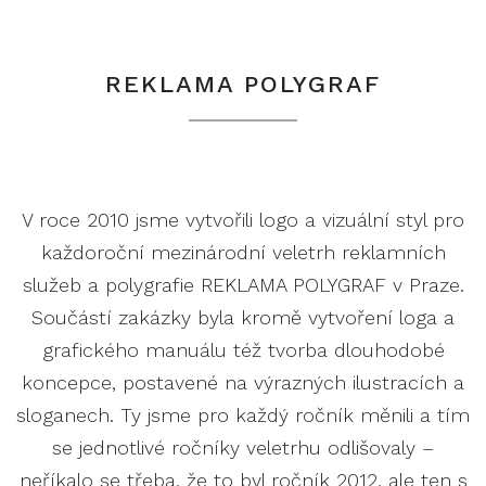
REKLAMA POLYGRAF
V roce 2010 jsme vytvořili logo a vizuální styl pro
každoroční mezinárodní veletrh reklamních
služeb a polygrafie REKLAMA POLYGRAF v Praze.
Součástí zakázky byla kromě vytvoření loga a
grafického manuálu též tvorba dlouhodobé
koncepce, postavené na výrazných ilustracích a
sloganech. Ty jsme pro každý ročník měnili a tím
se jednotlivé ročníky veletrhu odlišovaly –
neříkalo se třeba, že to byl ročník 2012, ale ten s